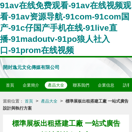
91av在线免费观看-91av在线视频观
看-91av资源导航-91com-91com国
产-91c仔国产手机在线-91live直
播-91madoutv-91po狼人社入
口-91prom在线视频
開封逸元文化傳媒有限公司
首頁
企業簡介
產品大全
聯系我們
企業信息
訪客
>
>
當前位置：
首頁
產品大全
標準展板出租搭建工廠 一站式廣告
設計與執行方案
標準展板出租搭建工廠 一站式廣告