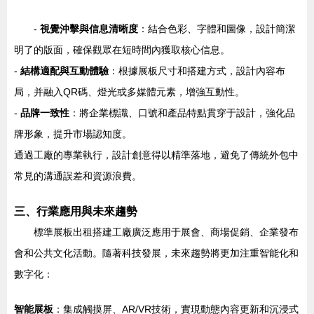
-
視覺沖擊與信息清晰度
：結合色彩、字體和圖像，設計簡潔
明了的版面，確保觀眾在短時間內獲取核心信息。
-
結構適配與互動體驗
：根據展板尺寸和搭建方式，設計內容布
局，并融入QR碼、燈光或多媒體元素，增強互動性。
-
品牌一致性
：將企業標識、口號和產品特點貫穿于設計，強化品
牌形象，提升市場認知度。
通過工廠的專業執行，設計創意得以精準落地，避免了傳統外包中
常見的溝通誤差和資源浪費。
三、行業應用與未來趨勢
標準展板出租搭建工廠廣泛應用于展會、商場促銷、企業發布
會和公共文化活動。隨著科技發展，未來趨勢將更加注重智能化和
數字化：
智能展板
：集成觸摸屏、AR/VR技術，實現動態內容更新和沉浸式